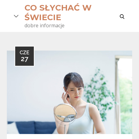
Skip
CO SŁYCHAĆ W
to
search
ŚWIECIE
content
dobre informacje
CZE
27