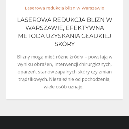
Laserowa redukcja blizn w Warszawie
LASEROWA REDUKCJA BLIZN W
WARSZAWIE, EFEKTYWNA
METODA UZYSKANIA GŁADKIEJ
SKÓRY
Blizny mogą mieć różne źródła – powstają w
wyniku obrażeń, interwencji chirurgicznych,
oparzeń, stanów zapalnych skóry czy zmian
trądzikowych. Niezależnie od pochodzenia,
wiele osób uznaje…