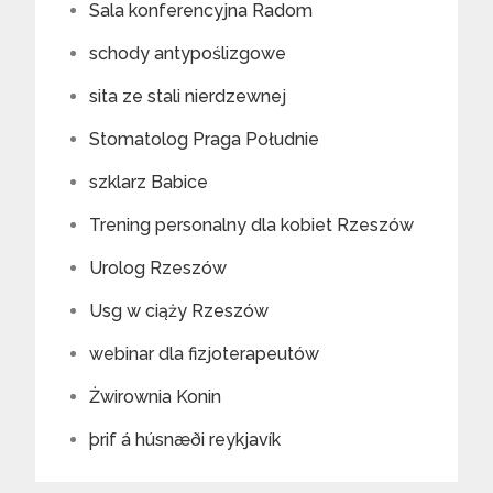
Sala konferencyjna Radom
schody antypoślizgowe
sita ze stali nierdzewnej
Stomatolog Praga Południe
szklarz Babice
Trening personalny dla kobiet Rzeszów
Urolog Rzeszów
Usg w ciąży Rzeszów
webinar dla fizjoterapeutów
Żwirownia Konin
þrif á húsnæði reykjavík